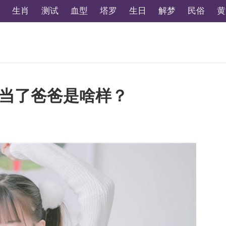
生肖
测试
血型
塔罗
生日
解梦
民俗
黄
后当了爸爸是啥样？