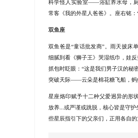
科学怪人实验室——浴缸养水母，
常客《我的外星人爸爸》。座右铭：
双鱼座
双鱼爸是“童话批发商”。雨天披床
细腻到看《狮子王》哭湿纸巾，娃反
抓包时眨眼：“这是我们男子汉的秘
突破天际——云朵是棉花糖飞船，蚂
星座烙印赋予十二种父爱迥异的形
放养...或严谨或跳脱，核心皆是守
些星辰指引下的父亲们，正用各自的