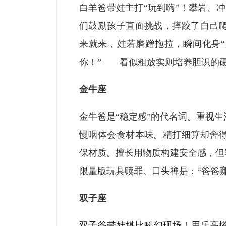
白羊爸带娃主打“玩到嗨”！攀岩、
们鼓励孩子直面挑战，摔跤了自己
来就来，娃若磨蹭拖拉，瞬间化身“
你！”——看似粗放实则培养胆识的
金牛座
金牛爸是“稳定感”的代名词。重视
慢咽体会食材本味。精打细算却舍
保材质。擅长用物质构建安全感，但
限量版玩具赎罪。口头禅是：“爸爸
双子座
双子爸带娃堪比科幻现场！用乐高搭