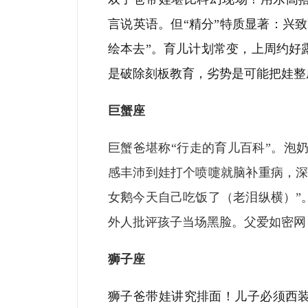
言说英语。但“精分”特质显著：兴
绘本去”。育儿计划常变，上周约好
是破除刻板教育，劣势是可能把娃整
巨蟹座
巨蟹爸堪称“行走的育儿百科”。泡奶
感丰沛到娃打个喷嚏就脑补重病，深
女鹅今天自己吃饭了（老泪纵横）”
外人批评孩子当场黑脸。父爱如密网
狮子座
狮子爸带娃讲究排面！儿子必须西