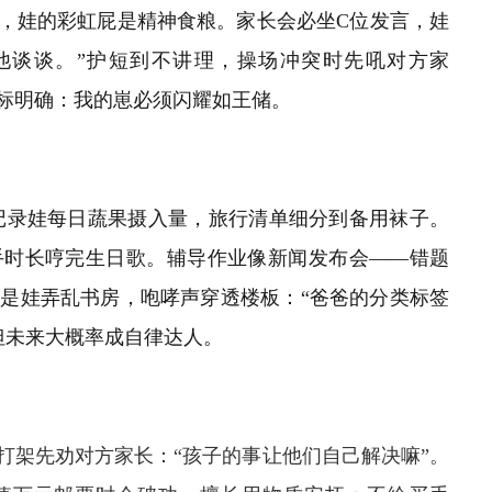
”，娃的彩虹屁是精神食粮。家长会必坐C位发言，娃
他谈谈。”护短到不讲理，操场冲突时先吼对方家
目标明确：我的崽必须闪耀如王储
。
l记录娃每日蔬果摄入量，旅行清单细分到备用袜子。
手时长哼完生日歌。辅导作业像新闻发布会——错题
是娃弄乱书房，咆哮声穿透楼板：“爸爸的分类标签
但未来大概率成自律达人
。
打架先劝对方家长：“孩子的事让他们自己解决嘛”。