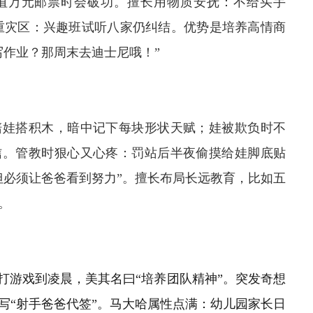
价值万元邮票时会破功。擅长用物质安抚：不给买手
难重灾区：兴趣班试听八家仍纠结。优势是培养高情商
写作业？那周末去迪士尼哦！”
陪娃搭积木，暗中记下每块形状天赋；娃被欺负时不
信。管教时狠心又心疼：罚站后半夜偷摸给娃脚底贴
但必须让爸爸看到努力”。擅长布局长远教育，比如五
。
打游戏到凌晨，美其名曰“培养团队精神”。突发奇想
写“射手爸爸代签”。马大哈属性点满：幼儿园家长日