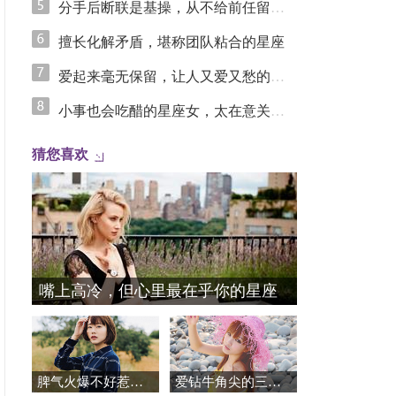
分手后断联是基操，从不给前任留念想的星座女
擅长化解矛盾，堪称团队粘合的星座
爱起来毫无保留，让人又爱又愁的星座
小事也会吃醋的星座女，太在意关系里的安全感
猜您喜欢
嘴上高冷，但心里最在乎你的星座
脾气火爆不好惹，异常护短的星座
爱钻牛角尖的三个星座女