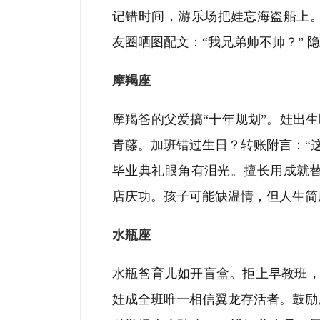
记错时间，游乐场把娃忘海盗船上
友圈晒图配文：“我兄弟帅不帅？” 
摩羯座
摩羯爸的父爱搞“十年规划
”
。娃出生
青藤。加班错过生日？转账附言：“这
毕业典礼眼角有泪光。擅长用成就
店庆功。孩子可能缺温情，但人生简
水瓶座
水瓶爸育儿如开盲盒。拒上早教班，
娃成全班唯一相信翼龙存活者。鼓励