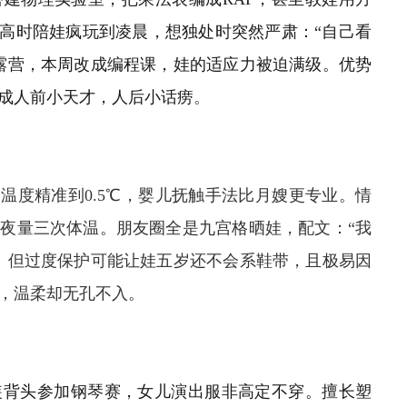
致高时陪娃疯玩到凌晨，想独处时突然严肃：“自己看
露营，本周改成编程课，娃的适应力被迫满级。优势
成人前小天才，人后小话痨
。
温度精准到0.5℃，婴儿抚触手法比月嫂更专业。情
夜量三次体温。朋友圈全是九宫格晒娃，配文：“我
。但过度保护可能让娃五岁还不会系鞋带，且极易因
，温柔却无孔不入。
装背头参加钢琴赛，女儿演出服非高定不穿。擅长塑