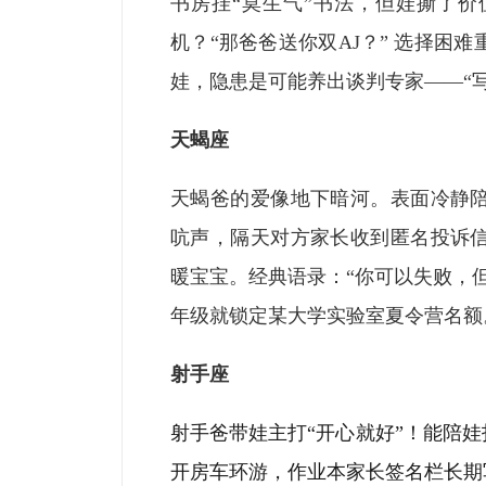
书房挂“莫生气”书法，但娃撕了
机？“那爸爸送你双AJ？” 选择困
娃，隐患是可能养出谈判专家——“
天蝎座
天蝎爸的爱像地下暗河。表面冷静
吭声，隔天对方家长收到匿名投诉
暖宝宝。经典语录：“你可以失败，
年级就锁定某大学实验室夏令营名额
射手座
射手爸带娃主打“开心就好”！能陪娃
开房车环游，作业本家长签名栏长期