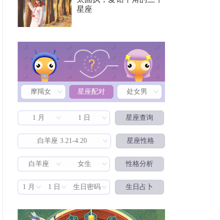
星座
摩羯女
星座配对
处女男
1 月
1 日
星座查询
白羊座 3.21-4.20
星座性格
白羊座
女生
性格分析
星座配对
1 月
1 日
生日密码
生日占卜