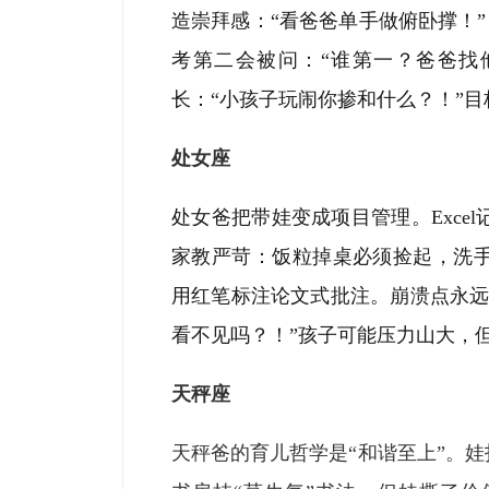
造崇拜感：“看爸爸单手做俯卧撑！
考第二会被问：“谁第一？爸爸找
长：“小孩子玩闹你掺和什么？！”
处女座
处女爸把带娃变成项目管理。Exce
家教严苛：饭粒掉桌必须捡起，洗
用红笔标注论文式批注。崩溃点永远
看不见吗？！”孩子可能压力山大，
天秤座
天秤爸的育儿哲学是“和谐至上”。娃