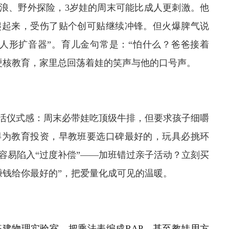
冲浪、野外探险，3岁娃的周末可能比成人更刺激。他
爬起来，受伤了贴个创可贴继续冲锋。但火爆脾气说
人形扩音器”。育儿金句常是：“怕什么？爸爸接着
硬核教育，家里总回荡着娃的笑声与他的口号声。
生活仪式感：周末必带娃吃顶级牛排，但要求孩子细嚼
得为教育投资，早教班要选口碑最好的，玩具必挑环
容易陷入“过度补偿”——加班错过亲子活动？立刻买
赚钱给你最好的”，把爱量化成可见的温暖。
建物理实验室，把乘法表编成RAP，甚至教娃用方