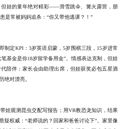
。但娃的童年绝对精彩——滑雪跳伞、篝火露营，朋
隐患是常被妈妈追杀：“你又带他逃课？！”
即制定KPI：3岁英语启蒙，5岁围棋三段，15岁进常
笔基金是你18岁留学备用金”。情感表达克制，但娃
替代陪伴：家长会由助理出席，但娃获奖必包五星酒
历绝对漂亮。
带娃观测昆虫交配写报告；用VR教恐龙知识，结果
质疑权威：“老师说的？回家和爸爸讨论下”。家里像