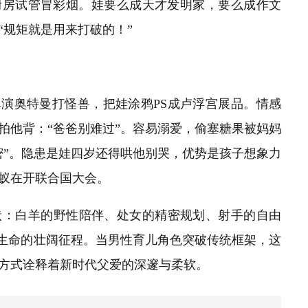
厨房试管冒彩烟。娃要么成天才发明家，要么成作文
“规矩就是用来打破的！”
单演奥特曼打怪兽，把娃涂鸦PS成卢浮宫展品。情感
拍他背：“爸爸别难过”。容易溺爱，偷塞糖果被妈妈
密”。隐患是娃四岁还得哄他别哭，优势是孩子想象力
蚁在开联合国大会。
状：白羊的野性陪伴、处女的精密规划、射手的自由
护生命的壮阔征程。当男性育儿角色突破传统框架，这
方式诠释着新时代父爱的深邃与柔软
。