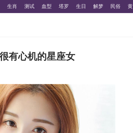
生肖
测试
血型
塔罗
生日
解梦
民俗
黄
很有心机的星座女