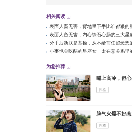
相关阅读
表面人畜无害，背地里下手比谁都狠的
为您推荐
嘴上高冷，但心
性格
脾气火爆不好惹
性格