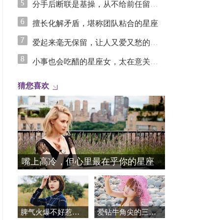
分手后断联是基操，从不给前任留念想的星座女
擅长化解矛盾，堪称团队粘合的星座
爱起来毫无保留，让人又爱又愁的星座
小事也会吃醋的星座女，太在意关系里的安全感
猜您喜欢
嘴上高冷，但心里最在乎你的星座
脾气火爆不好惹，异常护短的星座
爱钻牛角尖的三个星座女