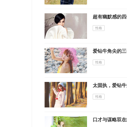
超有幽默感的四
性格
爱钻牛角尖的三
性格
太固执，爱钻牛
性格
口才与谋略双在