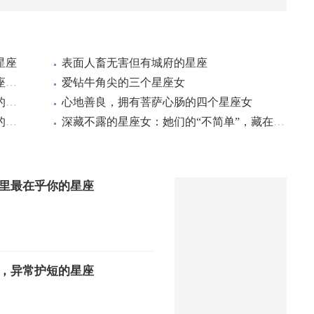
星座
表面人畜无害但有城府的星座
表面人畜无害，内心铁石心肠的三大星座，不要轻易招惹
爱钻牛角尖的三个星座女
分手后断联是基操，从不给前任留念想的星座女
心地善良，拥有菩萨心肠的四个星座女
小事也会吃醋的星座女，太在意关系里的安全感
深藏不露的星座女：她们的“不简单”，藏在细节里
里最在乎你的星座
，异常护短的星座