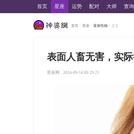
首页
星座
运势
配对
大师
查询
首页
>
星座
>
星座性格
> 正文
美国神婆星座网
表面人畜无害，实际
星座网
2024-09-14 09:29:23