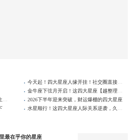
今天起！四大星座人缘开挂！社交圈直接拉满
金牛座下弦月开启！这四大星座【越整理越旺财】，财运自然来
水瓶座满月能量爆发！四大星座迎来人生重启键：告别过去，轻装出发
2026下半年迎来突破，财运爆棚的四大星座
下
水星顺行！这四大星座人际关系逆袭，久违贵人缘强势回归
里最在乎你的星座