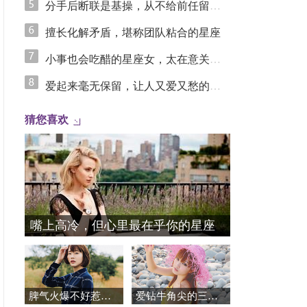
分手后断联是基操，从不给前任留念想的星座女
擅长化解矛盾，堪称团队粘合的星座
小事也会吃醋的星座女，太在意关系里的安全感
爱起来毫无保留，让人又爱又愁的星座
猜您喜欢
嘴上高冷，但心里最在乎你的星座
脾气火爆不好惹，异常护短的星座
爱钻牛角尖的三个星座女