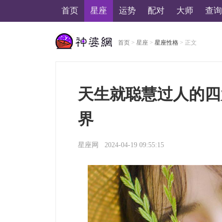
首页
星座
运势
配对
大师
查询
首页
>
星座
>
星座性格
> 正文
美国神婆星座网
天生就聪慧过人的四
界
星座网
2024-04-19 09:55:15