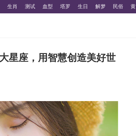
生肖
测试
血型
塔罗
生日
解梦
民俗
黄
大星座，用智慧创造美好世