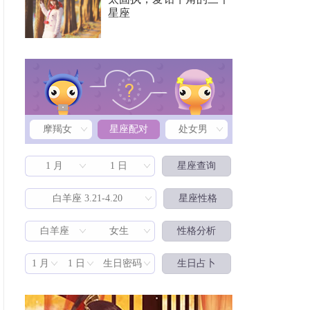
星座
摩羯女
星座配对
处女男
1 月
1 日
星座查询
白羊座 3.21-4.20
星座性格
白羊座
女生
性格分析
星座配对
1 月
1 日
生日密码
生日占卜