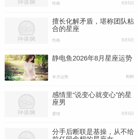
8月5日
性格
擅长化解矛盾，堪称团队粘
合的星座
8月5日
性格
静电鱼2026年8月星座运势
刚刚
本月运势
感情里“说变心就变心”的星
座男
8月5日
爱情
分手后断联是基操，从不给