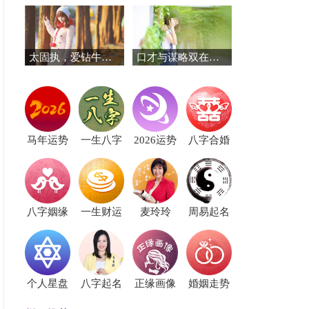
太固执，爱钻牛角的三个星座
口才与谋略双在线！这三个星座赢在起跑线
马年运势
一生八字
2026运势
八字合婚
八字姻缘
一生财运
麦玲玲
周易起名
个人星盘
八字起名
正缘画像
婚姻走势