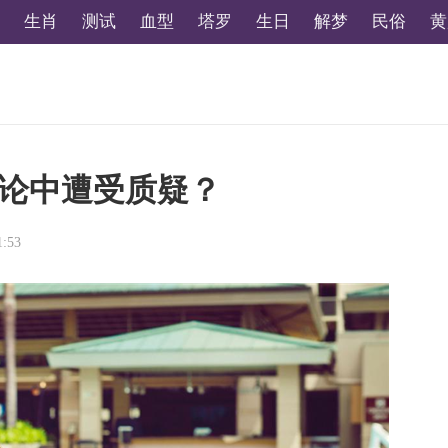
生肖
测试
血型
塔罗
生日
解梦
民俗
黄
论中遭受质疑？
1:53