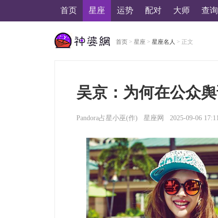
首页
星座
运势
配对
大师
查询
首页
>
星座
>
星座名人
> 正文
美国神婆星座网
吴京：为何在公众舆
Pandora占星小巫
(作)
星座网
2025-09-06 17:1