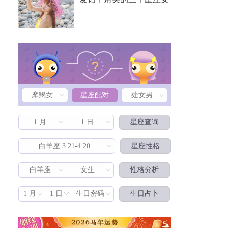
摩羯女
星座配对
处女男
1 月
1 日
星座查询
白羊座 3.21-4.20
星座性格
白羊座
女生
性格分析
星座配对
1 月
1 日
生日密码
生日占卜