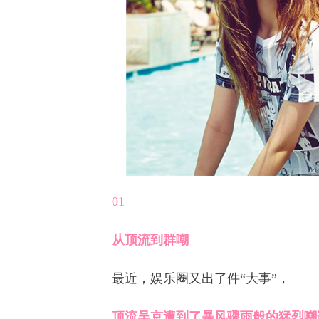
01
从顶流到群嘲
最近，娱乐圈又出了件“大事”，
顶流吴京遭到了暴风骤雨般的猛烈嘲