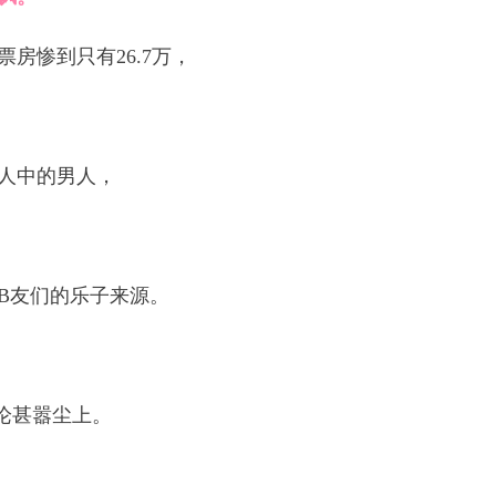
房惨到只有26.7万，
人中的男人，
B友们的乐子来源。
言论甚嚣尘上。