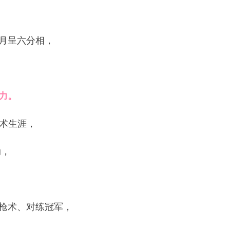
月呈六分相，
力。
武术生涯，
动，
枪术、对练冠军，