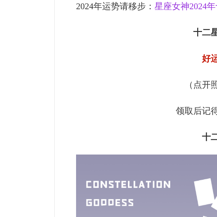
2024年运势请移步：
星座女神2024
十二
好运
（点开
领取后记
十