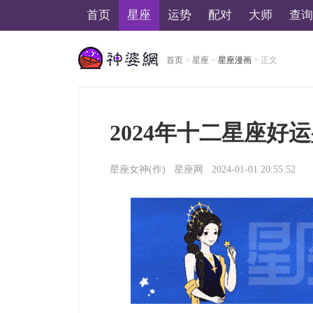
首页
星座
运势
配对
大师
查询
首页
>
星座
>
星座漫画
> 正文
美国神婆星座网
2024年十二星座好
星座女神
(作)
星座网
2024-01-01 20:55:52