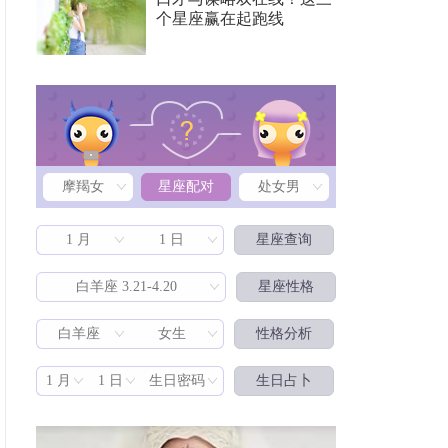
个星座赢在起跑线
摩羯女
星座配对
处女男
1 月
1 日
星座查询
白羊座 3.21-4.20
星座性格
白羊座
女生
性格分析
星座配对
1 月
1 日
生日密码
生日占卜