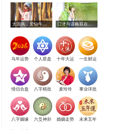
太固执，爱钻牛角的三个星座
口才与谋略双在线！这三个星座赢在起跑线
马年运势
个人星盘
十年大运
一生财运
情侣合盘
八字精批
麦玲玲
事业详批
八字姻缘
六爻神卦
婚姻走势
未来五年