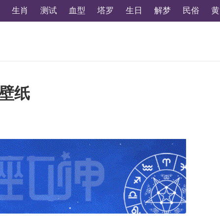
生肖
测试
血型
塔罗
生日
解梦
民俗
黄
运壁纸