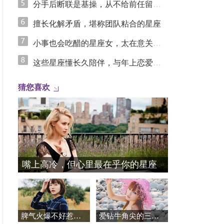
分手后断联是基操，从不给前任留念想的星座女
擅长化解矛盾，堪称团队粘合的星座
小事也会吃醋的星座女，太在意关系里的安全感
这些星座懂长久陪伴，与年上恋爱更长久
猜您喜欢
嘴上高冷，但心里最在乎你的星座
脾气火爆不好惹，异常护短的星座
爱钻牛角尖的三个星座女