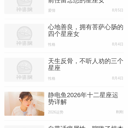
前任留念想的星座女
略一些别的重要的东西。摩羯座不妨在工作
中变得更加理性化一些，在工作的同时保持
8月5日
爱情
自己的智慧与理想，这样工作才会更加有意
心地善良，拥有菩萨心肠的
义。
四个星座女
8月4日
性格
水瓶座
天生反骨，不听人劝的三个
水瓶座的人是崇尚自由的一类人，他们对于
星座
那些充满着新鲜感的事情是毫无抵抗力的，
8月4日
性格
他们很容易就会因为走神儿而出现工作失
静电鱼2026年十二星座运
误，也会因为过分的追求创新而导致失职。
势详解
水瓶座的人在工作当中不妨变得更加切合实
刚刚
2026运势
际一些，控制好自己的心态，以一种切合实
际的态度来创新、工作。