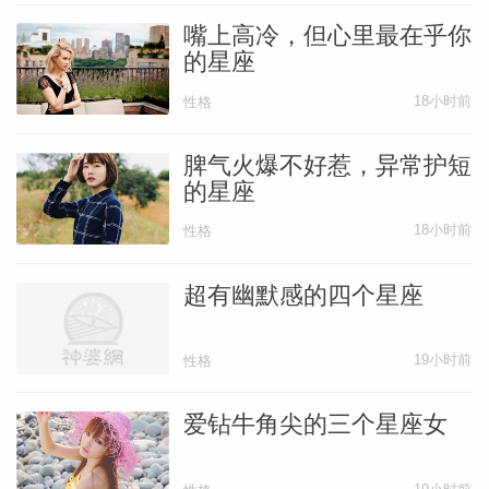
嘴上高冷，但心里最在乎你
的星座
18小时前
性格
脾气火爆不好惹，异常护短
的星座
18小时前
性格
超有幽默感的四个星座
19小时前
性格
天秤座
爱钻牛角尖的三个星座女
天秤座的人是出了名的老好人，他们追求平
等与和谐，与人友善，跟很多人都能够保持