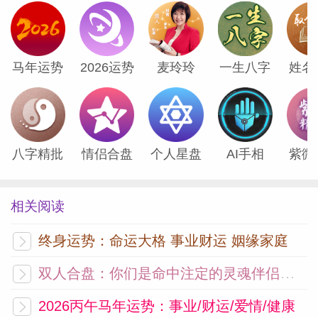
他们的这种性格可以使得他们的工作成果有
品质保证。但是如果想要取得更大的突破，
就要在认真的同时兼具勇敢。要让自己树立
马年运势
2026运势
麦玲玲
一生八字
姓名
起自信心，相信自己能够取得一番成就，然
后放开手脚去做，做事一往无前，行事周密
有序，这样才能够取得更大的突破。
八字精批
情侣合盘
个人星盘
AI手相
紫微
狮子座
相关阅读
狮子座的人是内心非常强大的一类人，他们
无比自信，极具领导能力，他们喜欢在一群
终身运势：命运大格 事业财运 姻缘家庭
人当中高阔论谈，这样可以使他们的虚荣心
双人合盘：你们是命中注定的灵魂伴侣吗？
得到充分的满足。但是，狮子座有时候也会
因为过分的表现自己而忽略了他人的感受，
2026丙午马年运势：事业/财运/爱情/健康