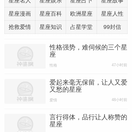
星座名人
星座娱乐
星座占卜
星座故事
己带来一定的麻烦。射手座的人不妨变得更
加理智一些，要善于把控自己的情绪与思
星座漫画
星座百科
欧洲星座
星座人性
维。
抢救爱情
星座知识
占星学堂
99封信
射手座的人实际上是非常有头脑的一类人，
性格强势，难伺候的三个星
他们有着出众的个人能力，也有着强大的胆
座
识，一些普通人不敢干的工作，往往是被射
47小时前
性格
手座顺利拿下。当然事情都是双面性的，有
时候也会让他们大吃苦头，在事业场上，射
爱起来毫无保留，让人又爱
又愁的星座
手座应当变的更加理智且聪明，再配合着射
手座独特的个人魅力，可使射手座的事业一
48小时前
爱情
飞冲天。
言行得体，品行让人称赞的
星座
摩羯座