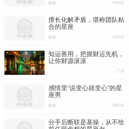
8月5日
性格
摩羯座的人是出了名的稳如泰山，他们对待
擅长化解矛盾，堪称团队粘
自己的工作是非常卖力的，这源自于他们想
合的星座
要自己以及家人能够过上更好的生活，源自
8月5日
性格
于内心中的那份追求，甚至于可以说是源自
知运善用，把握财运先机，
于对稳定生活的渴望。不过，摩羯座的人也
让你财源滚滚
很容易因为太过投入于工作而丧失了主动性
广告
以及创新能力。
感情里“说变心就变心”的星
摩羯座的人非常踏实的一类人，他们沉迷于
座男
工作可以说达到了一个魔怔的地步，他们一
8月5日
爱情
旦进入一个行业，就会选择全身心都投入到
这个工作上去，很多时候，他们也会因此忽
分手后断联是基操，从不给