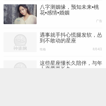
情而被影响了心情，从而整个人都失去了前
八字测姻缘，预知未来▪桃
进的动力。这实际上是一种非常不利于个人
花▪感情▪婚姻
发展的性格表现，相对于放任情绪的变化，
广告
双鱼座又变得更加的现实一些，这样才能够
保证自己的事业平稳运行。
遇事就手抖心慌腿发软，怂
到不敢动的星座
双鱼座的人是很善良的一类人，他们在平日
8月4日
性格
里非常的善解人意，会给人一种很好接触的
这些星座懂长久陪伴，与年
感觉。双鱼座在现实当中是感性大于理性
上恋爱更长久
的，这一点往往不利于他们的工作发展，如
8月4日
爱情
果他们能够变得更加现实一些，在工作上会
取得更大的突破。
小事也会吃醋的星座女，太
在意关系里的安全感
『美国神婆网』原创文章，未经允许不得转载
8月4日
爱情