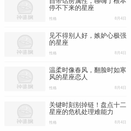
自带话痨属性，聊嗨了根本
停不下来的星座
水瓶座的人是很有想法的一类人，尤其是在
8月4日
性格
一件没有头绪的事情上，往往最终是水瓶座
站了出来，想出法子带领大家走出困境。但
见不得别人好，嫉妒心极强
的星座
水瓶座也很容易因为太过相信自己的思维而
误入歧途，在事业场上，水瓶座要变得更加
8月4日
性格
切合实际一些，在保持自己创造力的同时，
温柔时像春风，翻脸时如寒
尽可能的降低创新的风险。
风的星座恋人
8月4日
性格
双鱼座
关键时刻别掉链！盘点十二
星座的危机处理难能力
双鱼座的人是很感性的一类人，他们整个人
很容易就变的情绪化，往往会因为一些小事
8月4日
性格