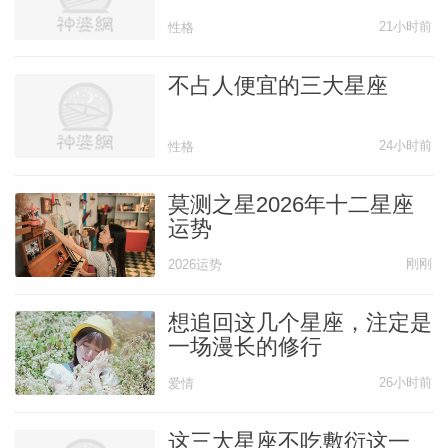
21小时前
性格
天蝎座
不占人便宜的三大星座
天蝎座的人是爱恨分明的一类人，他们有着
极为准确的第六感，也有着强烈的自我保护
24小时前
性格
意识。天蝎座的人很相信自己的判断，他们
莫测之星2026年十二星座
也愿意为自己的判断付出实际行动。很多时
运势
候，天蝎座的人会因为自己的理智而使得一
刚刚
2026运势
些机会丢失，也会得罪相当一部分人。这一
点需要天蝎座积极的去克服，不能因为过分
想追回这几个星座，注定是
的追求安全而被束缚手脚。
一场漫长的修行
26小时前
爱情
天蝎座极其准确的直觉以及敏锐的推理能力
使得他们在做事情的时候总是能够占得先
这三大星座不吃敷衍这一