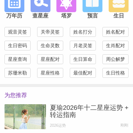
他们总是想要把一件事情做到极致，有时候
难免会显得吹毛求疵、过于挑剔了，甚至于
万年历
查星座
塔罗
预言
生日
会给人一种极其不好接触的感觉。这样是不
行的，处女座如果想要在职场中走得更远，
观音灵签
关帝灵签
姓名打分
姓名配对
一定要改变自己的这种处事态度，最起码处
生日密码
生命灵数
月老灵签
生肖配对
事方式得让人感到舒服。
星座查询
星座配对
生日算命
周公解梦
处女座的人思绪还是比较缜密的，追求完美
苏珊米勒
星座性格
最佳配对
生日性格
的他们在做事情时也比较有效率，而且最终
的成果也有一定保证。处女座如果能够在日
为您推荐
常的工作中把自己的强迫症改掉，变的更加
夏瑜2026年十二星座运势 +
的富有人情味以及拥有更加长远的眼光，让
转运指南
自己的性格不再拘泥，他们会有有很高的成
刚刚
2026运势
就的。