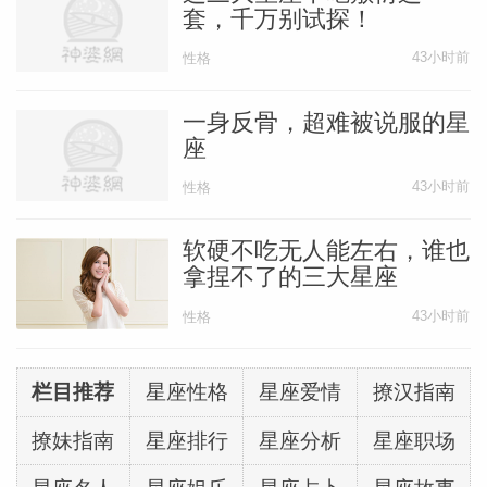
套，千万别试探！
机，而且他们行事低调，往往能够在不声不
43小时前
响中力拔头筹。如果天蝎座在现实当中能够
性格
变得更加人性化一些，积极提升自己的人际
一身反骨，超难被说服的星
交往能力，是很容易就能够取得事业突破
座
的。
43小时前
性格
射手座
软硬不吃无人能左右，谁也
拿捏不了的三大星座
射手座的人是很容易冲动的一类人，他们有
43小时前
性格
着直接的思维方式，对于一件事情往往有着
属于自己最为直接的判断，很多时候他们会
栏目推荐
星座性格
星座爱情
撩汉指南
不计对错的就对一件事情下定论，甚至于会
撩妹指南
星座排行
星座分析
星座职场
用一件事情而情绪消极甚至暴怒，难免给自