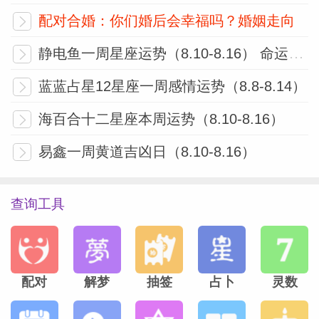
从而使自己无故树敌，人缘变差。
配对合婚：你们婚后会幸福吗？婚姻走向
静电鱼一周星座运势（8.10-8.16） 命运剧场的大洗牌与舞台重构
狮子座在事业场中部不妨变的稍微谦逊一
些，在展现自己个人魅力的同时，也能够兼
蓝蓝占星12星座一周感情运势（8.8-8.14）
顾其他人的面子，刚柔并济，这样狮子座的
海百合十二星座本周运势（8.10-8.16）
人际关系会更加优秀。狮子座的人本身就是
易鑫一周黄道吉凶日（8.10-8.16）
非常有能力的一类人，他们有胆识、有气
质，如果为人再稍微谦逊一些，就可以在事
业场上走得更远、更顺。
查询工具
处女座
配对
解梦
抽签
占卜
灵数
处女座的人是内心极力追求完美的一类人，