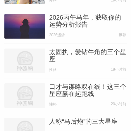
19小时前
性格
良好的关系。天秤座的人的缺点也是因此而
2026丙午马年，获取你的
生，他们的老好人观念使得他们在面临选择
运势分析报告
的时候总是会犹豫不决，一番为难，最终难
推荐
2026运势
免会做出错误的决定，也会给人一种做事不
利索的感觉。
太固执，爱钻牛角的三个星
座
天秤座的人在现实当中应当变得更加果决一
19小时前
性格
些，本身天秤座的能力是非常强的，无论是
她们的语言能力还是思维方式，总是超人一
口才与谋略双在线！这三个
星座赢在起跑线
截。如果他们能够变得更加干脆一些，以一
种干脆利落的态度来处理自己工作上的事
20小时前
性格
情，是可以使得自己的工作更加顺利的，也
人称“马后炮”的三大星座
可以大大提升自己的工作竞争力。