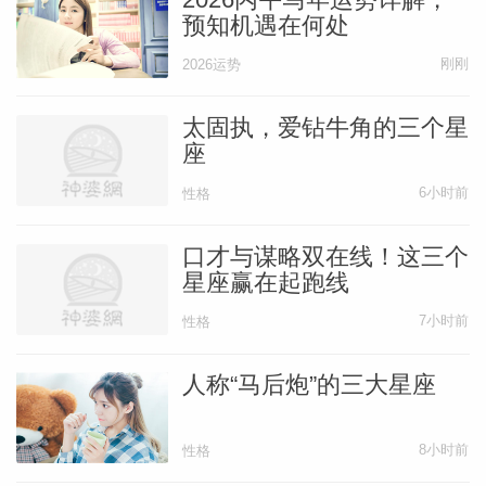
预知机遇在何处
刚刚
2026运势
太固执，爱钻牛角的三个星
座
6小时前
性格
口才与谋略双在线！这三个
星座赢在起跑线
7小时前
性格
人称“马后炮”的三大星座
8小时前
性格