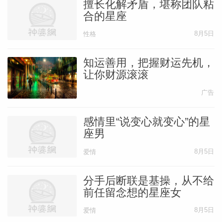
擅长化解矛盾，堪称团队粘
合的星座
8月5日
性格
知运善用，把握财运先机，
让你财源滚滚
广告
感情里“说变心就变心”的星
座男
8月5日
爱情
分手后断联是基操，从不给
前任留念想的星座女
8月5日
爱情