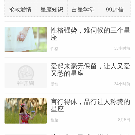
抢救爱情
星座知识
占星学堂
99封信
性格强势，难伺候的三个星
座
33小时前
性格
爱起来毫无保留，让人又爱
又愁的星座
34小时前
爱情
言行得体，品行让人称赞的
星座
8月5日
性格