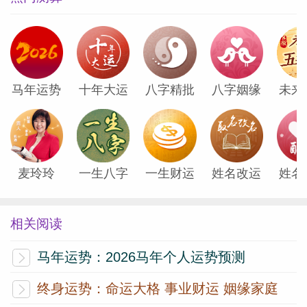
他们的爱意藏在细节里，要用心才看得见。
但金牛也是清醒的。
马年运势
十年大运
八字精批
八字姻缘
未来
如果他们发现你不真诚、只是玩玩，或者你
不断逼迫他们做选择，
麦玲玲
一生八字
一生财运
姓名改运
姓名
比如“你到底选工作还是选我?
相关阅读
他们会毫不犹豫地收回真心。因为金牛的
马年运势：2026马年个人运势预测
爱，只留给值得的人。
终身运势：命运大格 事业财运 姻缘家庭