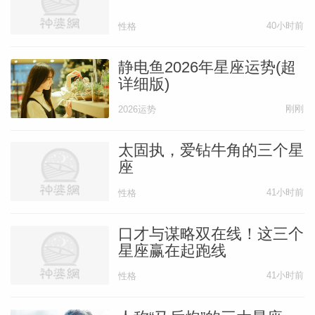
40小时前
性格
巨蟹座
静电鱼2026年星座运势(超
详细版)
巨蟹的喜欢，是细水长流式的“渗透”。
刚刚
2026运势
他们不会突然告白，也不会搞大场面浪漫，
太固执，爱钻牛角的三个星
而是用一天又一天的温柔，
座
41小时前
性格
让你不知不觉依赖上他们。
口才与谋略双在线！这三个
星座赢在起跑线
比如:每天给你带早餐；知道你容易胃疼，
随身带着胃药；
41小时前
性格