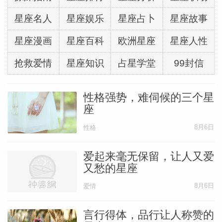
星座名人
星座娱乐
星座占卜
星座故事
要判断巨蟹心里有没有你，就看你是否已经
成为他们生活的一部分。
星座漫画
星座百科
欧洲星座
星座人性
抢救爱情
星座知识
占星学堂
99封信
狮子座
性格强势，难伺候的三个星
狮子的喜欢，是轰轰烈烈、毫不掩饰的。
座
8月6日
性格
他们如果心里有你，根本不会让你猜他们会
用行动告诉全世界:“这个人我罩了!”
爱起来毫无保留，让人又爱
又愁的星座
具体表现为，主动带你进入他的朋友圈；
8月6日
爱情
言行得体，品行让人称赞的
聚会时总是坐在你旁边；朋友起哄时他不否