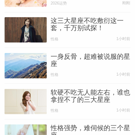
刚刚
2026运势
这三大星座不吃敷衍这一
套，千万别试探！
1小时前
性格
一身反骨，超难被说服的星
座
1小时前
性格
软硬不吃无人能左右，谁也
拿捏不了的三大星座
1小时前
性格
性格强势，难伺候的三个星