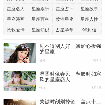
星座名人
星座娱乐
星座占卜
星座故事
星座漫画
星座百科
欧洲星座
星座人性
抢救爱情
星座知识
占星学堂
99封信
见不得别人好，嫉妒心极强
的星座
8月4日
性格
温柔时像春风，翻脸时如寒
风的星座恋人
8月4日
性格
关键时刻别掉链！盘点十二