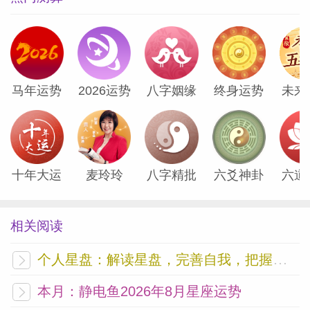
为什么这些星座配对要选择如此 “ 痛苦”的
方式来确认爱情？心理学上有个概念叫 “ 情
绪唤起”，指的是当人们经历强烈情绪波动
时，更容易将这种体验误认为爱情。在这些
马年运势
2026运势
八字姻缘
终身运势
未来
星座组合的互动中，剧烈的情绪起伏恰恰成
为爱情的催化剂。更重要的是，这种 “ 相爱
相杀”的模式创造了一种独特的亲密感——
只有你能让我如此失控，只有你能看到我最
十年大运
麦玲玲
八字精批
六爻神卦
六道
真实的样子。在这种认知下，争吵、冷战甚
至伤害都变成了爱情的另类证明。
相关阅读
个人星盘：解读星盘，完善自我，把握未来
本月：静电鱼2026年8月星座运势