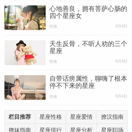
心地善良，拥有菩萨心肠的
四个星座女
8月4日
性格
天生反骨，不听人劝的三个
星座
8月4日
性格
自带话痨属性，聊嗨了根本
停不下来的星座
8月4日
性格
栏目推荐
星座性格
星座爱情
撩汉指南
撩妹指南
星座排行
星座分析
星座职场