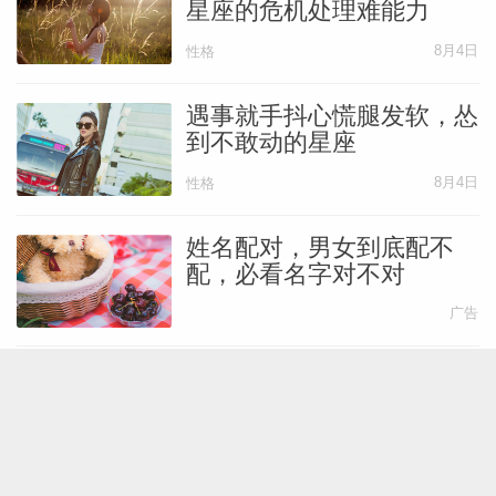
星座的危机处理难能力
8月4日
性格
遇事就手抖心慌腿发软，怂
到不敢动的星座
8月4日
性格
姓名配对，男女到底配不
配，必看名字对不对
广告
这些星座懂长久陪伴，与年
上恋爱更长久
8月4日
爱情