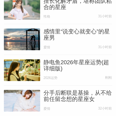
擅长化解矛盾，堪称团队粘
合的星座
31小时前
性格
感情里“说变心就变心”的星
座男
31小时前
爱情
静电鱼2026年星座运势(超
详细版)
刚刚
2026运势
分手后断联是基操，从不给
前任留念想的星座女
32小时前
爱情