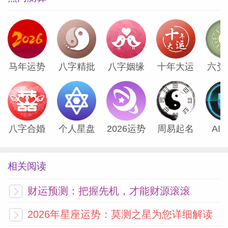
而你也会...
[阅读全文]
Pandora占星小巫摩羯座一周塔罗运势
（5.11-5.17）
马年运势
八字精批
八字姻缘
十年大运
六爻
摩羯座逆位圣杯五、正位恋人正位圣杯首
牌、正位隐士事业你有很多事业野心，你可
能会想要用一些小聪明，来迅速完成某个工
八字合婚
个人星盘
2026运势
周易起名
AI
作任务，但却缺乏踏实的工作态度。所以尽
管你在工作...
[阅读全文]
相关阅读
Pandora占星小巫水瓶座一周塔罗运势
财运预测：把握先机，才能财源滚滚
（5.11-5.17）
2026年星座运势：莫测之星为您详细解读