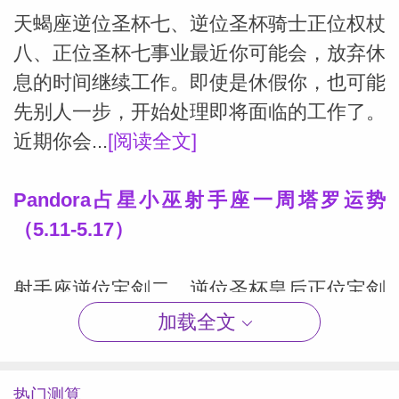
天蝎座逆位圣杯七、逆位圣杯骑士正位权杖
八、正位圣杯七事业最近你可能会，放弃休
息的时间继续工作。即使是休假你，也可能
先别人一步，开始处理即将面临的工作了。
近期你会...
[阅读全文]
Pandora占星小巫射手座一周塔罗运势
（5.11-5.17）
射手座逆位宝剑二、逆位圣杯皇后正位宝剑
九、逆位权杖四事业最近工作会议，和演讲
加载全文
的机会增多，你脑子的转速也变得超快，这
可能导致很多人，都跟不上你的思考速度，
热门测算