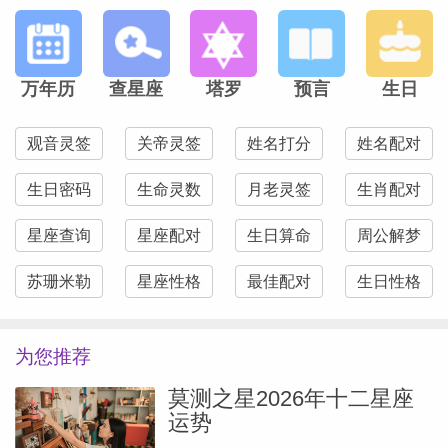
充实，工作...
[阅读全文]
万年历
查星座
塔罗
预言
生日
本文作者
Pandora占星小巫
星座塔罗情感专家
观音灵签
关帝灵签
姓名打分
姓名配对
生日密码
生命灵数
月老灵签
生肖配对
星座查询
星座配对
生日算命
周公解梦
苏珊米勒
星座性格
最佳配对
生日性格
为您推荐
莫测之星2026年十二星座
运势