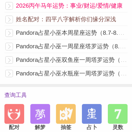
2026丙午马年运势：事业/财运/爱情/健康
水瓶座正位圣杯国王、逆位权杖侍从正位力
量、正位战车事业近期工作运势很好，你将
姓名配对：四平八字解析你们缘分深浅
有机会参与到，一个非常具有挑战性的项目
Pandora占星小巫本周星座运势（8.7-8.13）
当中。周围的同事以及上司，都会为你提供
帮助。你...
[阅读全文]
Pandora占星小巫一周星座塔罗运势（8.3-8.9）
Pandora占星小巫双鱼座一周塔罗运势（8.3-8.9）
Pandora占星小巫双鱼座一周塔罗运势
Pandora占星小巫水瓶座一周塔罗运势（8.3-8.9）
（5.11-5.17）
双鱼座正位魔术师、逆位宝剑八逆位魔鬼、
查询工具
正位圣杯侍从事业事业相当繁忙的一段时
期，积极投身事业，忙碌并快乐着，这个阶
段不乏事业驱动力，越忙碌你可能越是感到
配对
解梦
抽签
占卜
灵数