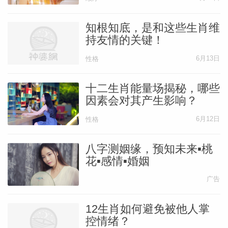
知根知底，是和这些生肖维
持友情的关键！
6月13日
性格
十二生肖能量场揭秘，哪些
因素会对其产生影响？
6月12日
性格
八字测姻缘，预知未来▪桃
花▪感情▪婚姻
广告
12生肖如何避免被他人掌
控情绪？