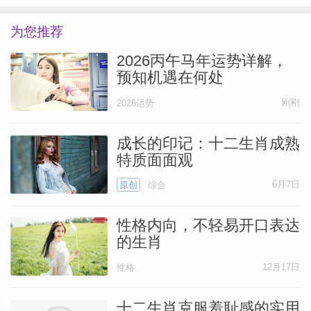
为您推荐
2026丙午马年运势详解，
预知机遇在何处
刚刚
2026运势
成长的印记：十二生肖成熟
特质面面观
6月7日
原创
综合
性格内向，不轻易开口表达
的生肖
12月17日
性格
十二生肖克服羞耻感的实用