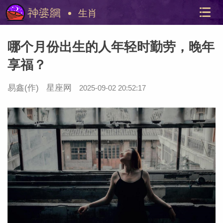
生肖
哪个月份出生的人年轻时勤劳，晚年
享福？
易鑫
(作)
星座网
2025-09-02 20:52:17
美国神
站内导