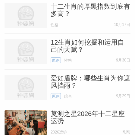
十二生肖的厚黑指数到底有
多高？
10月17日
性格
12生肖如何挖掘和运用自
己的天赋？
9月30日
原创
性格
爱如盾牌：哪些生肖为你遮
风挡雨？
9月29日
原创
综合
莫测之星2026年十二星座
运势
刚刚
2026运势