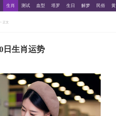
生肖
测试
血型
塔罗
生日
解梦
民俗
黄
> 正文
10日生肖运势