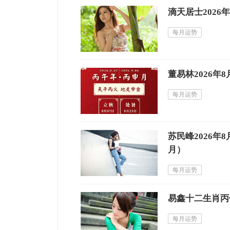
滴天居士2026
每月运势
董易林2026年
每月运势
苏民峰2026
月）
每月运势
易鑫十二生肖丙午
每月运势