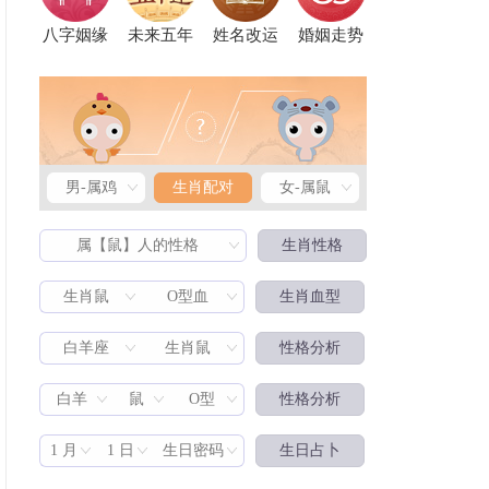
八字姻缘
未来五年
姓名改运
婚姻走势
男-属鸡
生肖配对
女-属鼠
属【鼠】人的性格
生肖性格
生肖鼠
O型血
生肖血型
白羊座
生肖鼠
性格分析
生肖配对
白羊
鼠
O型
性格分析
1 月
1 日
生日密码
生日占卜