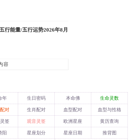
行能量/五行运势2026年8月
内容
命年
生日密码
本命佛
生命灵数
配对
生肖配对
血型配对
血型与性格
灵签
观音灵签
欧洲星座
黄历查询
绮阳
星座划分
星座日期
推背图