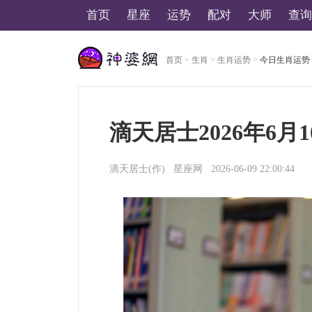
首页
星座
运势
配对
大师
查询
首页
>
生肖
>
生肖运势
>
今日生肖运势
美国神婆星座网
滴天居士2026年6月
滴天居士
(作)
星座网
2026-06-09 22:00:44