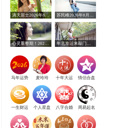
滴天居士2026年8月生肖运势
苏民峰2026年8月十二生肖运势（丙午年丙申月）
心灵重整期！2025年底迎来安稳人生四大生肖
年底幸运来敲门的几个生肖，万事如意
马年运势
麦玲玲
十年大运
情侣合盘
一生财运
个人星盘
八字合婚
周易起名