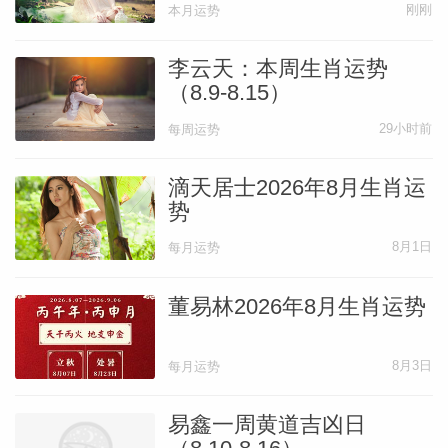
体制内、管理岗位的人，感受会更明显。
刚刚
本月运势
本月规则纪律感会悄悄变强，
李云天：本周生肖运势
（8.9-8.15）
29小时前
每周运势
政策条款、单位制度、工作流程，都要认真
对待，不能敷衍。
滴天居士2026年8月生肖运
势
踏踏实实干正事，走光明路，一路顺畅。
8月1日
每月运势
千万别想着走捷径、耍小聪明。
董易林2026年8月生肖运势
纯阳气场里，投机取巧很容易暴露，最后只
8月3日
每月运势
会白费力气、徒添麻烦。
易鑫一周黄道吉凶日