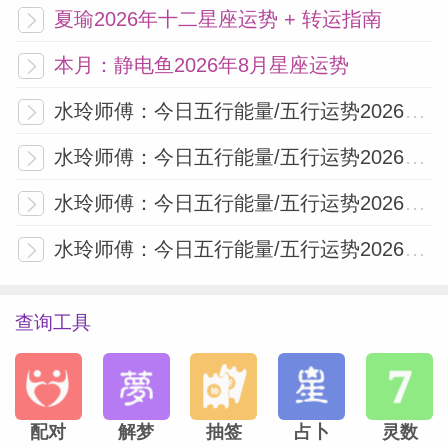
人心安稳，做事坦荡，没有阴私算计，没有
夏瑜2026年十二星座运势 + 转运指南
无端内耗。
本月：静电鱼2026年8月星座运势
安下心扎根干活，沉下心蓄力提升，刚刚
水玲师傅：今日五行能量/五行运势2026年8月8日
好。
水玲师傅：今日五行能量/五行运势2026年8月7日
癸巳月|事业学业
水玲师傅：今日五行能量/五行运势2026年8月6日
水玲师傅：今日五行能量/五行运势2026年8月5日
本月有文昌星入月
，
查询工具
专门助力读书、备考、写字、考证、评职
称、整理工作材料。
不管是埋头备考的学生，还是深耕岗位打磨
配对
解梦
抽签
占卜
灵数