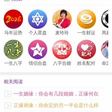
与水五行相关的事务，比如智慧、情感、财
运等，易受克制，有阻滞。
与或五行相关的事务，比如事业、名声、考
马年运势
个人星盘
麦玲玲
一生财运
周易
试、文书等，反而旺盛，机会多。
好在这火是乾卦之火——中正、光明、纯
粹。
一生八字
情侣合盘
八字合婚
姓名配对
命定
比起下个月燥热紧绷的火气，
相关阅读
一生姻缘：你会有几段婚姻，正缘何在
本月火势中正平和，不偏激、不焦躁。
正缘画像：你命定的另一半会是什么样