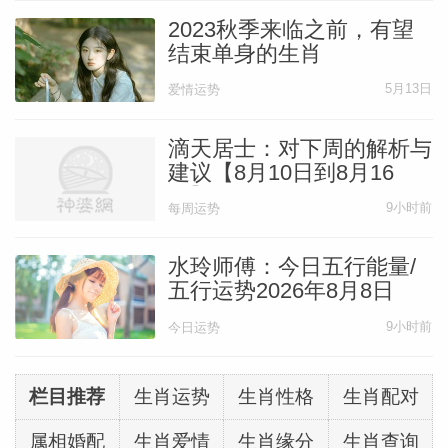
2023秋季来临之前，有望
不少人会夜里睡不踏实、多梦易醒，眼睛干
结束单身的生肖
涩、皮肤发干发热，胸口发闷乏力。
5月13日
爱情运势
滴天居士：对下周的解析与
这些都是火气太重带来的问题。
建议【8月10日到8月16
日】
9小时前
每周运势
水玲师傅分享4个养生要点
水玲师傅：今日五行能量/
养心为第一：
夏气通心，心静，做事慢一
五行运势2026年8月8日
点，脾气自然会收敛
9小时前
今日运势
少熬夜：
最晚23点前睡，中午小憩20分钟
栏目推荐
生肖运势
生肖性格
生肖配对
属相婚配
生肖爱情
生肖缘分
生肖查询