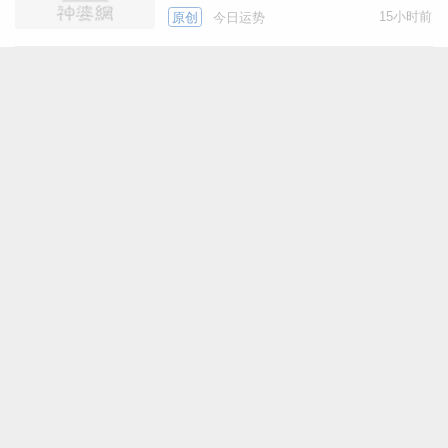
15小时前
做销售、跑物流、对接外联业务的人，多外
原创
今日运势
出忙活，业绩更容易稳步提升。
今日财神方位 今日旺财生
肖 (2026年8月8日)
生活里也可能遇上换岗位、搬住处、简单装
15小时前
原创
今日运势
修、调整出行计划这类小事，
今日老黄历(2026年8月8
日)：黄历宜忌、财神方
这个月我们要主动跑起来，机会不在家里。
位、特吉生肖、打麻将财位
15小时前
原创
今日运势
本月有两朵桃花星，带来机遇。
十年大运，细看你命中各项
大运何时来临
在职场场合、学习场合里，
广告
言行稳重踏实，容易遇到靠谱长辈暖心帮
十二生肖今日运势2026年8