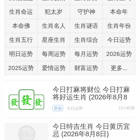
饮食清淡：
多吃苦味（莲子心、苦瓜）、酸
味，少辛辣油腻
生肖命运
犯太岁
守护神
本命年
本命佛
生肖名人
生肖谜语
生肖年份
运动温和：
散步、太极、慢跑，别大汗淋漓
生肖五行
星座生肖
生肖综合
今日运势
癸巳月|人际与变动
明日运势
每周运势
每月运势
2026运势
2025运势
爱情运势
财富运势
更多...
本月驿马星被火气催得很活跃，
今日打麻将财位 今日打麻
适合多走动，多出门，多行动。
将好运生肖 (2026年8月8
日)
15小时前
原创
今日运势
主动出差、主动学习、主动对接远方资源、
多跑一跑客户，机会都是在跑动里遇见的。
今日特吉生肖 今日黄历宜
忌 (2026年8月8日)