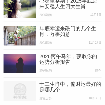
心灵重整期！2025年底迎
来安稳人生四大生肖
尤其是高风险投资、跟风投机、抱着侥幸心
11月3日
2025运势
理赌运气，更是不利，极易亏损，也容易招
致是非。
年底幸运来敲门的几个生
肖，万事如意
稳稳守住主业收入，不贪意外横财，不恋来
11月17日
2023运势
路不明的快钱。
2026丙午马年，获取你的
运势分析报告
癸巳月|健康运势
推荐
2026运势
火气越旺，人越容易心浮气躁。
十二生肖中，偏财运最好的
是哪几个
一点小事就容易上头，随口拌嘴，事后又暗
10月30日
财富运势
自后悔。