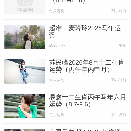
（8.10-8.16）
癸巳月|财运运势
23小时前
每周运势
本月正财利好，但财星癸水落在巳火上，容
超准！麦玲玲2026马年运
易财来财去留不住。
势
刚刚
2026运势
靠上班、靠手艺、靠主业换来的正财，稳稳
苏民峰2026年8月十二生肖
当当，收入踏实靠谱，能有提升空间。
运势（丙午年丙申月）
30小时前
每月运势
偏财中暗藏风险，看着有机会，但来得快，
去得也快。
易鑫十二生肖丙午马年六月
运势（8.7-9.6）
偶尔多一笔收入，转头就会被人情往来、家
47小时前
每月运势
里开销、身体小毛病、社交应酬花出去。