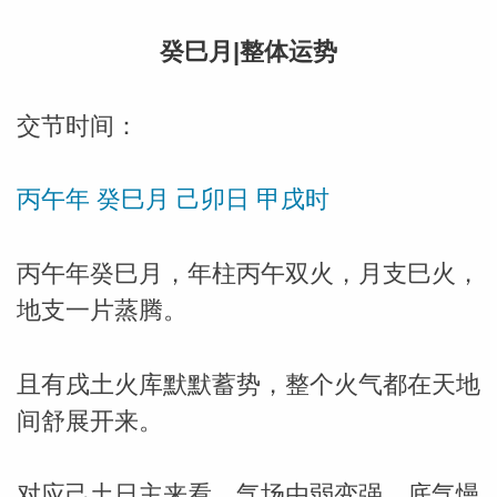
癸巳月|整体运势
网
交节时间：
丙午年 癸巳月 己卯日 甲戌时
丙午年癸巳月，年柱丙午双火，月支巳火，
地支一片蒸腾。
且有戌土火库默默蓄势，整个火气都在天地
间舒展开来。
对应己土日主来看，气场由弱变强，底气慢