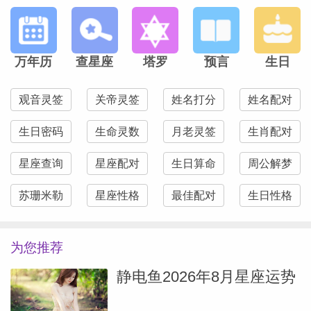
本事的上班族，
都会明显感觉，脑子清爽了，思路清晰了，
万年历
查星座
塔罗
预言
生日
以前难懂的知识，也能一点一点理解。
观音灵签
关帝灵签
姓名打分
姓名配对
再加上天官贵人相助，
生日密码
生命灵数
月老灵签
生肖配对
星座查询
星座配对
生日算命
周公解梦
守本分、踏实干活的人，更容易被领导看
见，被贵人提携。
苏珊米勒
星座性格
最佳配对
生日性格
职场里容易迎来表彰、认可，还有实打实的
为您推荐
岗位福利、合规奖金。
静电鱼2026年8月星座运势