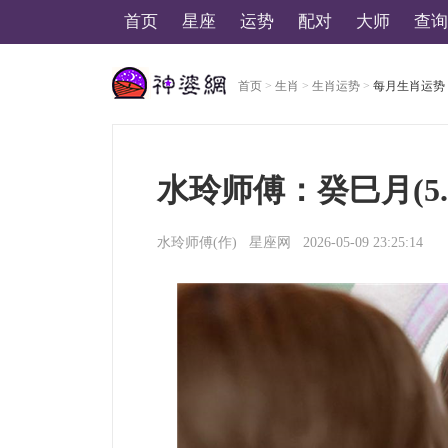
首页
星座
运势
配对
大师
查询
首页
>
生肖
>
生肖运势
>
每月生肖运势
美国神婆星座网
水玲师傅：癸巳月(5.
水玲师傅
(作)
星座网
2026-05-09 23:25:14