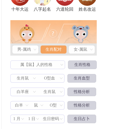
十年大运
八字起名
六道轮回
姓名改运
男-属鸡
生肖配对
女-属鼠
属【鼠】人的性格
生肖性格
生肖鼠
O型血
生肖血型
白羊座
生肖鼠
性格分析
生肖配对
白羊
鼠
O型
性格分析
1 月
1 日
生日密码
生日占卜