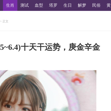
生肖
测试
血型
塔罗
生日
解梦
民俗
黄
> 正文
5~6.4)十天干运势，庚金辛金