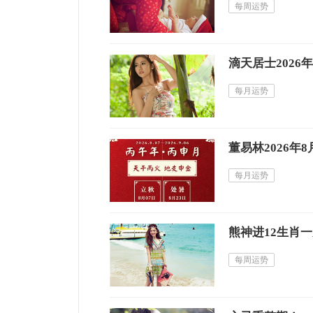
每周运势
滴天居士2026
每月运势
董易林2026年
每月运势
熊神进12生肖一周
每周运势