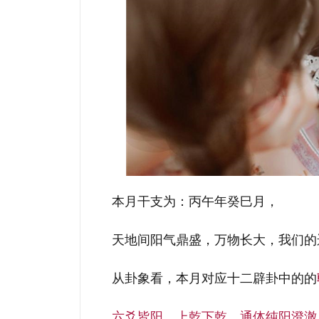
本月干支为：丙午年癸巳月，
天地间阳气鼎盛，万物长大，我们的
从卦象看，本月对应十二辟卦中的的
六爻皆阳，上乾下乾，通体纯阳澄澈