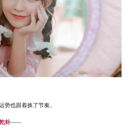
运势也跟着换了节奏。
乾卦
——
。