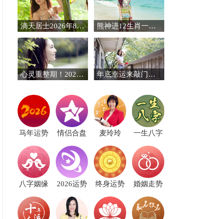
滴天居士2026年8月生肖运势
熊神进12生肖一周运势（8.3-8.9）
心灵重整期！2025年底迎来安稳人生四大生肖
年底幸运来敲门的几个生肖，万事如意
马年运势
情侣合盘
麦玲玲
一生八字
八字姻缘
2026运势
终身运势
婚姻走势