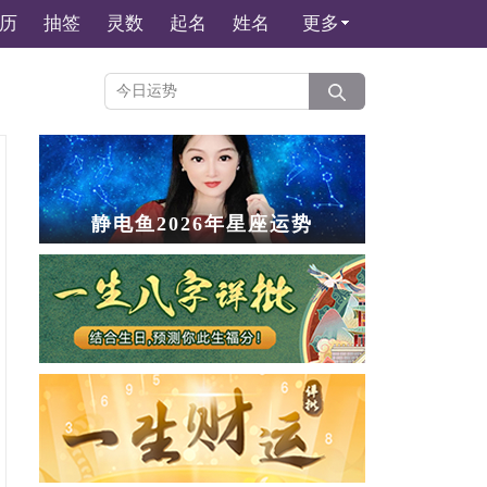
历
抽签
灵数
起名
姓名
更多
静电鱼2026年星座运势