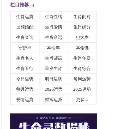
栏目推荐
生肖运势
生肖性格
生肖配对
属相婚配
生肖爱情
生肖缘分
生肖查询
生肖命运
犯太岁
守护神
本命年
本命佛
生肖名人
生肖谜语
生肖年份
生肖五行
星座生肖
生肖综合
今日运势
明日运势
每周运势
每月运势
2026运势
2025运势
爱情运势
财富运势
更多...