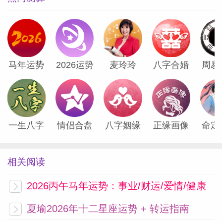
属鸡的小伙伴们，8月上旬简直就是你们的
舞台，运气好得让人羡慕得直流口水！这段
时间你们说的每一句话都特别有分量，大家
都听得特别认真。说到桃花运，简直旺得让
马年运势
2026运势
麦玲玲
八字合婚
周易
人想发出粉红泡泡，单身的鸡宝子们最近可
能会被多个小伙伴表白，真的是让人有点挑
花眼的感觉。
一生八字
情侣合盘
八字姻缘
正缘画像
命定
这个时候一定要睁大眼睛，选一个能和你聊
到凌晨三点的对象，毕竟能聊得来才是真正
相关阅读
的长久之道！有趣的灵魂可比颜值长得耐
看，颜值再高，聊不来就像两块石头，碰撞
2026丙午马年运势：事业/财运/爱情/健康
不出火花！已婚的小伙伴们，别忘了给伴侣
夏瑜2026年十二星座运势 + 转运指南
制造点小惊喜，就能让对方感动得在朋友圈