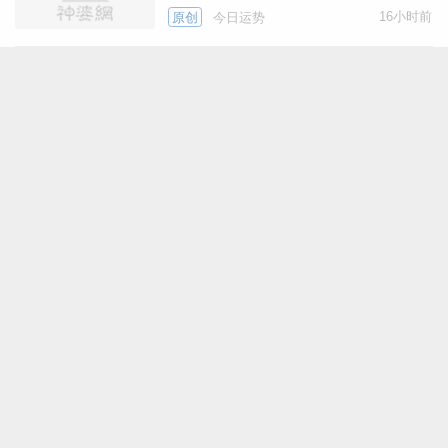
位、特吉生肖、打麻将财位
16小时前
原创
今日运势
十二生肖今日运势2026年8
月7日
16小时前
原创
今日运势
滴天居士2026年8月7日生
肖运势
17小时前
今日运势
奇门八字合盘，命格批测与
弱项调理
广告
李云天每日生肖运势2026