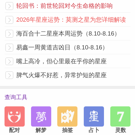
里晒你一百遍，简直是“撒糖”不停，看得旁
轮回书：前世轮回对今生命格的影响
人都想要一口！
2026年星座运势：莫测之星为您详细解读
海百合十二星座本周运势（8.10-8.16）
学习运也是嘎嘎好，准备考证的宝子们，这
段时间看书就像是开了倍速模式，平时背三
易鑫一周黄道吉凶日（8.10-8.16）
遍的内容现在看一遍就能记住，简直是考神
嘴上高冷，但心里最在乎你的星座
附体的节奏。这波操作真的是高能，连学霸
脾气火爆不好惹，异常护短的星座
们都得竖起大拇指说“服气”。
最近可能会有小伙伴找你合伙做生意，别急
查询工具
着算账，先看看人品再说。记住“吃亏是
福”的老话，有时候让一步，可能会换来更
大的回报。财神的方位在西北方，手机壁纸
配对
解梦
抽签
占卜
灵数