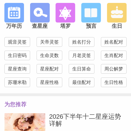
换成金色元素，运气值直接拉满，随时准备
迎接好运来！要相信，生活中的每一个小细
节，都是在为你的未来铺路，鸡宝子们，加
万年历
查星座
塔罗
预言
生日
油，你们的好运就在不远处，冲就对了！
观音灵签
关帝灵签
姓名打分
姓名配对
生日密码
生命灵数
月老灵签
生肖配对
星座查询
星座配对
生日算命
周公解梦
苏珊米勒
星座性格
最佳配对
生日性格
为您推荐
2026下半年十二星座运势
详解