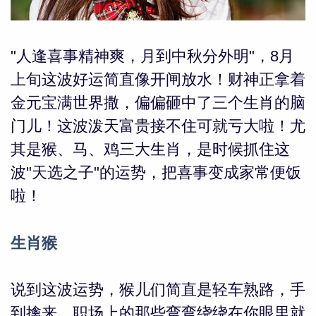
"人逢喜事精神爽，月到中秋分外明"，8月
上旬这波好运简直像开闸放水！财神正拿着
金元宝满世界撒，偏偏砸中了三个生肖的脑
门儿！这波泼天富贵接不住可就亏大啦！尤
其是猴、马、鸡三大生肖，是时候抓住这
波"天选之子"的运势，把喜事变成家常便饭
啦！
生肖猴
婆星座
航
说到这波运势，猴儿们简直是轻车熟路，手
到擒来，职场上的那些弯弯绕绕在你眼里就