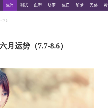
生肖
测试
血型
塔罗
生日
解梦
民俗
黄
> 正文
运势（7.7-8.6）