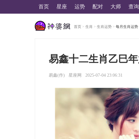
首页
星座
运势
配对
大师
查询
首页
>
生肖
>
生肖运势
>
每月生肖运势
美国神婆星座网
易鑫十二生肖乙巳年六月
易鑫
(作)
星座网
2025-07-04 23:06:31