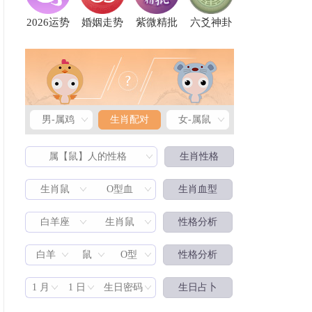
2026运势
婚姻走势
紫微精批
六爻神卦
男-属鸡
生肖配对
女-属鼠
属【鼠】人的性格
生肖性格
生肖鼠
O型血
生肖血型
白羊座
生肖鼠
性格分析
生肖配对
白羊
鼠
O型
性格分析
1 月
1 日
生日密码
生日占卜