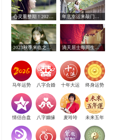
心灵重整期！2025年底迎来安稳人生四大生肖
年底幸运来敲门的几个生肖，万事如意
2023秋季来临之前，有望结束单身的生肖
滴天居士每周生肖运势（8.3-8.9）
马年运势
八字合婚
十年大运
终身运势
情侣合盘
八字姻缘
麦玲玲
未来五年