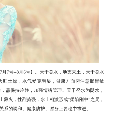
7月7号--8月6号】。天干癸水，地支未土，天干癸水
火旺土燥，水气受克明显，健康方面需注意肠胃敏
躁，需保持冷静，加强情绪管理。天干癸水为阴水，
土藏火，性烈势强，水土相激形成“柔陷刚中”之局，
关系的调和、健康防护、财务上要稳中求进。