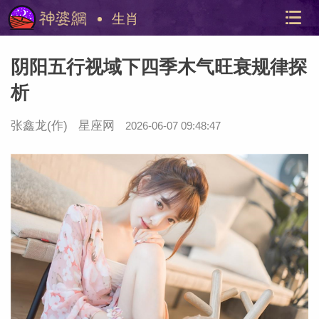
生肖
阴阳五行视域下四季木气旺衰规律探
析
张鑫龙
(作)
星座网
2026-06-07 09:48:47
美国神
站内导