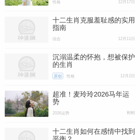
12月17日
性格
十二生肖克服羞耻感的实用
指南
12月11日
综合
沉溺温柔的怀抱，想被保护
的生肖
12月2日
原创
性格
超准！麦玲玲2026马年运
势
刚刚
2026运势
十二生肖如何在感情中找到
平衡？