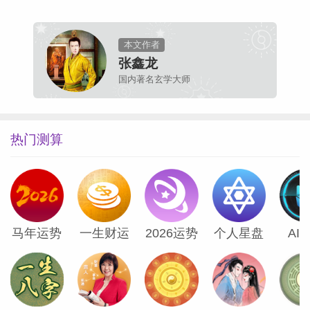
本文作者
张鑫龙
国内著名玄学大师
热门测算
马年运势
一生财运
2026运势
个人星盘
AI