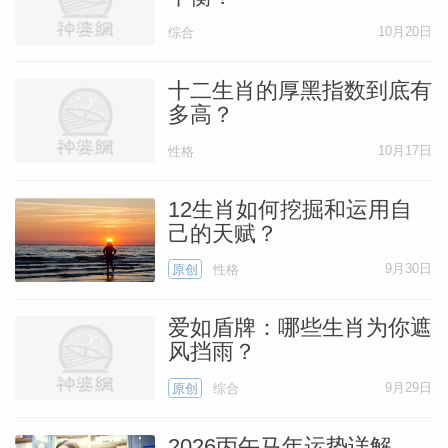
10月20日
综合
十二生肖的厚黑指数到底有
多高？
10月17日
性格
12生肖如何挖掘和运用自
己的天赋？
9月30日
原创
性格
爱如盾牌：哪些生肖为你遮
风挡雨？
9月29日
原创
综合
2026丙午马年运势详解，