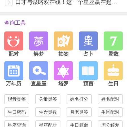
口才与谋略双在线！这三个星座赢在起跑线
查询工具
配对
解梦
抽签
占卜
灵数
万年历
查星座
塔罗
预言
生日
观音灵签
关帝灵签
姓名打分
姓名配对
生日密码
生命灵数
月老灵签
生肖配对
星座查询
星座配对
生日算命
周公解梦