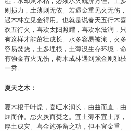
湿，水却则木枯，必须水火既济方佳。土多
则损力，土薄则无依。若遇金重见火无伤，
遇木林立见金得用。也就是说春天五行木喜
欢五行火，喜欢太阳照耀，喜欢水滋润，只
有这样才能茁壮成长。水多容易被淹，火多
容易焚烧，土多埋根，土薄没生存环境，命
有強金有火无伤，树木成林遇到強金则独枝
一秀。
夏天之木：
夏木根干叶燥，喜旺水润长，由曲而直，由
屈而伸。忌火炎而焚之。宜土薄不宜土厚，
厚土成灾。喜金施斧凿之功，但不宜金重。