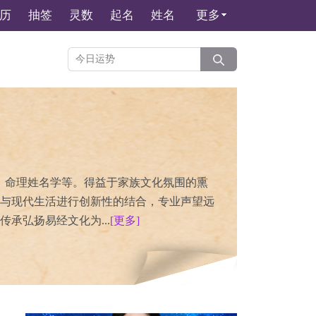
历
抽签
灵数
起名
姓名
更多
、命理姓名学等。得益于家族文化氛围的熏
与现代生活进行创新性的结合，专业声望远
承弘扬易经文化为...
[更多]