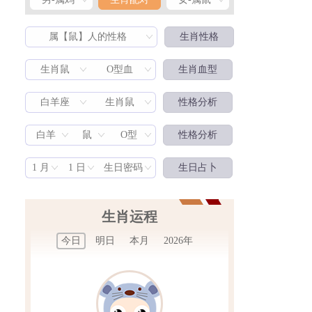
属【鼠】人的性格
生肖性格
生肖鼠
O型血
生肖血型
白羊座
生肖鼠
性格分析
生肖配对
白羊
鼠
O型
性格分析
1 月
1 日
生日密码
生日占卜
生肖运程
今日
明日
本月
2026年