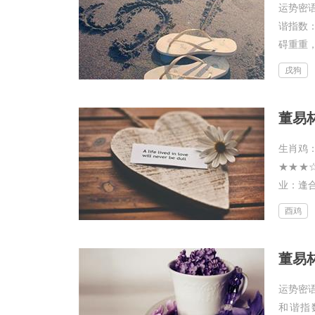
运势密
谐指数
碍重重，
戌狗
董易林
生肖鸡
★★★
业：逢合
酉鸡
董易林
运势密
和谐指