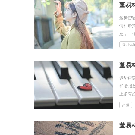
董易林
运势密
情和谐
意，工
每月运
董易林
运势密
和谐指
上多有好
亥猪
董易林