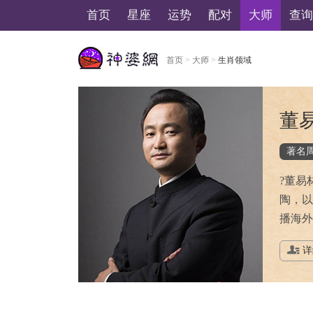
首页
星座
运势
配对
大师
查询
首页
>
大师
>
生肖领域
美国神婆星座网
董
著名
?董易
陶，以
播海外
详