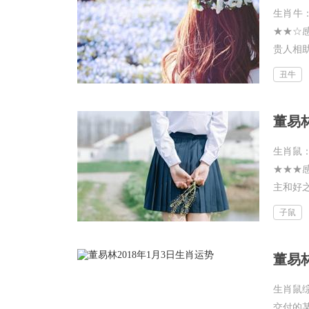
生肖牛
★★☆
贵人相助
丑牛
董易林
生肖鼠
★★★
主和好之
子鼠
董易林
生肖鼠
交付的