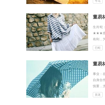
午马
董易林
生肖蛇
★★★
有利，为
巳蛇
董易林
事业：
自身合
慎重，尤
辰龙