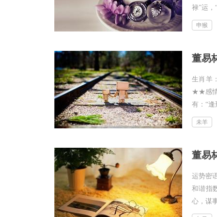
禄”运，
申猴
董易林
生肖羊
★★感
有：“逢
未羊
董易林
运势密
和谐指
心，谋事