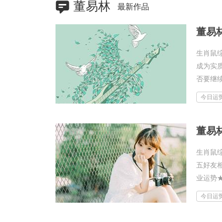
董易林
最新作品
董易林
生肖鼠
成为实
否要继续
今日运
董易林
生肖鼠
五好友
业运势★
今日运