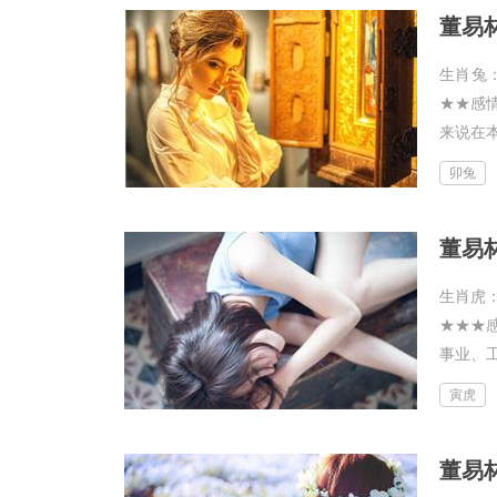
董易林
生肖兔
★★感
来说在本
卯兔
董易林
生肖虎
★★★
事业、工
寅虎
董易林