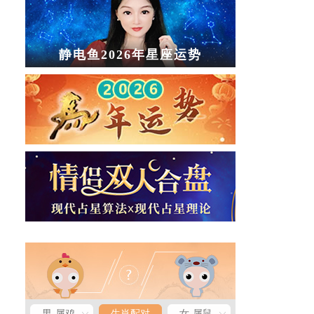
静电鱼2026年星座运势
男-属鸡
生肖配对
女-属鼠