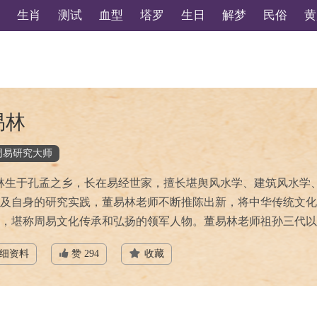
生肖
测试
血型
塔罗
生日
解梦
民俗
黄
易林
周易研究大师
林生于孔孟之乡，长在易经世家，擅长堪舆风水学、建筑风水学
及自身的研究实践，董易林老师不断推陈出新，将中华传统文化
，堪称周易文化传承和弘扬的领军人物。董易林老师祖孙三代以传
细资料
赞 294
收藏